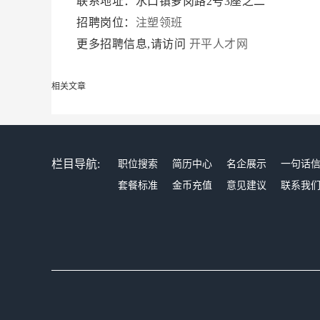
联系地址：水口镇萝岗路2号3座之二
招聘岗位：
注塑领班
更多招聘信息,请访问
开平人才网
相关文章
栏目导航:
职位搜索
简历中心
名企展示
一句话
套餐标准
金币充值
意见建议
联系我