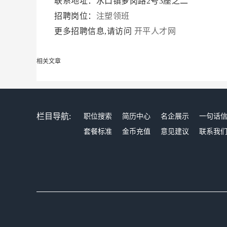
联系地址：水口镇萝岗路2号3座之二
招聘岗位：
注塑领班
更多招聘信息,请访问
开平人才网
相关文章
栏目导航:
职位搜索
简历中心
名企展示
一句话
套餐标准
金币充值
意见建议
联系我