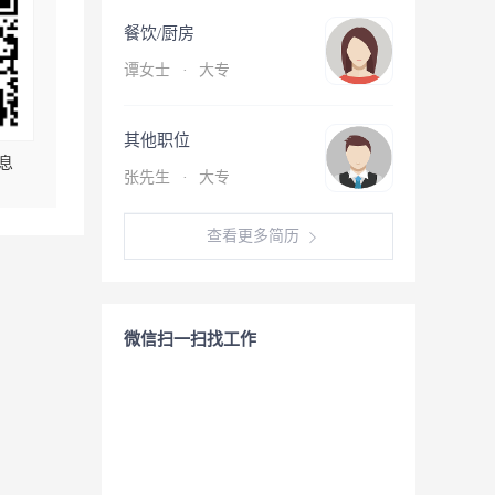
餐饮/厨房
谭女士
·
大专
其他职位
息
张先生
·
大专
查看更多简历
微信扫一扫找工作