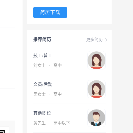
简历下载
推荐简历
更多简历
技工/普工
刘女士
·
高中
文员/后勤
吴女士
·
高中
其他职位
黄先生
·
高中以下